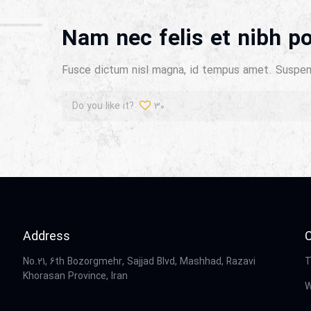
Nam nec felis et nibh p
Fusce dictum nisl magna, id tempus amet. Suspen 
Do you like it?
30
Address
No.21, 6th Bozorgmehr, Sajjad Blvd, Mashhad, Razavi
T
Khorasan Province, Iran
W