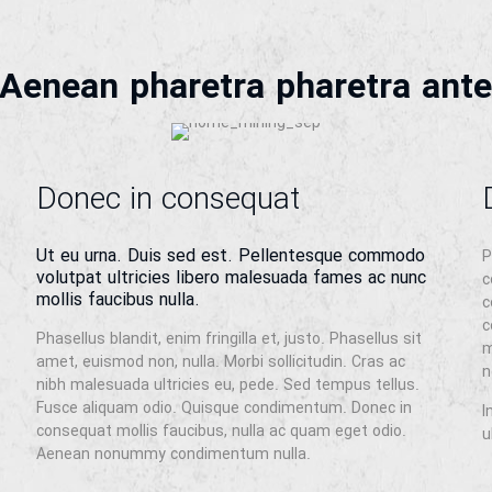
Aenean pharetra pharetra ant
Donec in consequat
Ut eu urna. Duis sed est. Pellentesque commodo
P
volutpat ultricies libero malesuada fames ac nunc
c
mollis faucibus nulla.
c
c
Phasellus blandit, enim fringilla et, justo. Phasellus sit
m
amet, euismod non, nulla. Morbi sollicitudin. Cras ac
n
nibh malesuada ultricies eu, pede. Sed tempus tellus.
Fusce aliquam odio. Quisque condimentum. Donec in
I
consequat mollis faucibus, nulla ac quam eget odio.
u
Aenean nonummy condimentum nulla.