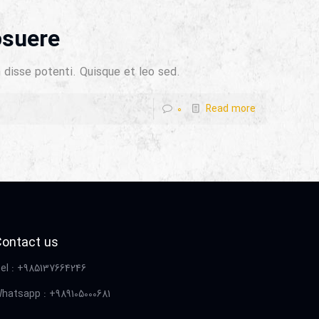
osuere
disse potenti. Quisque et leo sed.
0
Read more
Contact us
el : +985137664246
hatsapp : +989105000681