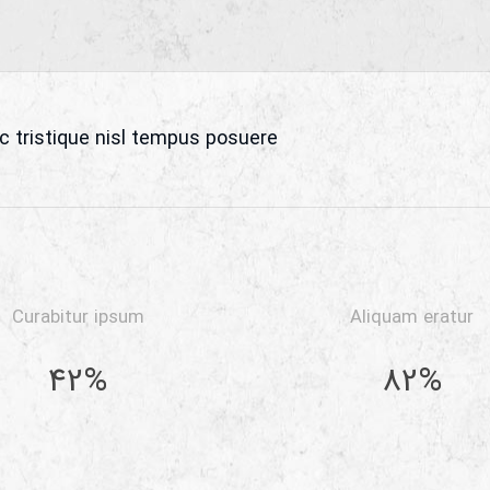
ec tristique nisl tempus posuere
Curabitur ipsum
Aliquam eratur
42%
82%