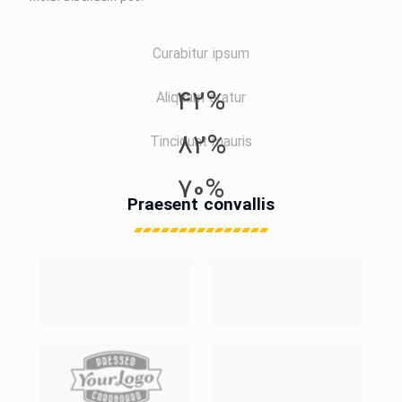
Curabitur ipsum
42%
Aliquam eratur
82%
Tincidunt mauris
70%
Praesent convallis