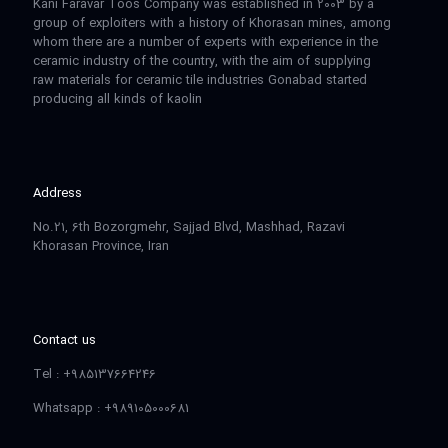
Kani Faravar Toos Company was established in 2003 by a
group of exploiters with a history of Khorasan mines, among
whom there are a number of experts with experience in the
ceramic industry of the country, with the aim of supplying
raw materials for ceramic tile industries Gonabad started
producing all kinds of kaolin
Address
No.21, 6th Bozorgmehr, Sajjad Blvd, Mashhad, Razavi
Khorasan Province, Iran
Contact us
Tel : +985137664246
Whatsapp : +989105000681