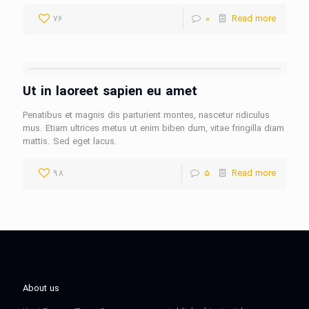
76
0
Read more
Ut in laoreet sapien eu amet
Penatibus et magnis dis parturient montes, nascetur ridiculus
mus. Etiam ultrices metus ut enim biben dum, vitae fringilla diam
mattis. Sed eget lacus.
98
5
Read more
About us