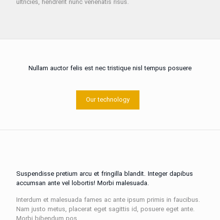
ultricies, hendrerit nunc venenatis risus.
Nullam auctor felis est nec tristique nisl tempus posuere
Our technology
Suspendisse pretium arcu et fringilla blandit. Integer dapibus
accumsan ante vel lobortis! Morbi malesuada.
Interdum et malesuada fames ac ante ipsum primis in faucibus.
Nam justo metus, placerat eget sagittis id, posuere eget ante.
Morbi bibendum pos.