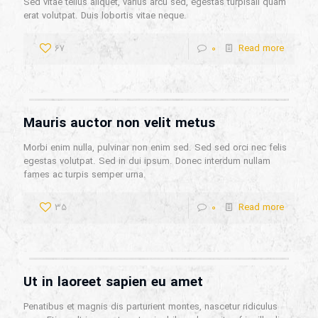
Sed vitae tellus aliquet, varius arcu sed, egestas turpisali quam
erat volutpat. Duis lobortis vitae neque.
67
0
Read more
Mauris auctor non velit metus
Morbi enim nulla, pulvinar non enim sed. Sed sed orci nec felis
egestas volutpat. Sed in dui ipsum. Donec interdum nullam
fames ac turpis semper urna.
35
0
Read more
Ut in laoreet sapien eu amet
Penatibus et magnis dis parturient montes, nascetur ridiculus