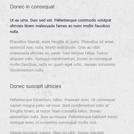
Donec in consequat
Ut eu urna. Duis sed est. Pellentesque commodo volutpat
ultricies libero malesuada fames ac nunc mollis faucibus
nulla.
Phasellus blandit, enim fringilla et, justo. Phasellus sit amet,
euismod non, nulla. Morbi sollicitudin. Cras ac nibh
malesuada ultricies eu, pede. Sed tempus tellus. Fusce
aliquam odio. Quisque condimentum. Donec in consequat
mollis faucibus, nulla ac quam eget odio. Aenean nonummy
condimentum nulla.
Donec suscipit ultricies
Pellentesque bibendum, tellus. Praesent nunc. Ut consequat
sapien magna justo vel risus. Sed condimentum odio et
fringilla lorem, at tortor. Nam convallis tellus. Donec
elementum nulla. Duis ac massa. Pellentesque habitant morbi
tristique enim, id nonummy consequat mollis orci.
Integer tincidunt mauris. Nam eu nibh. Donec suscipit