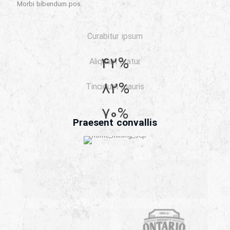
Morbi bibendum pos.
Curabitur ipsum
42%
Aliquam eratur
82%
Tincidunt mauris
70%
Praesent convallis