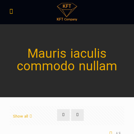
Mauris iaculis
commodo nullam
Show all
86