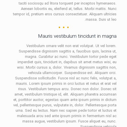
taciti sociosqu ad litora torquent per inceptos hymenaeos.
Aenean lobortis eu, eleifend at, tellus. Morbi mattis. Nunc
tempor id, pretium eros cursus consectetuer. Aliquam ultricies
massa. Duis ut leo.
Mauris vestibulum tincidunt in magna
Vestibulum ornare velit non erat volutpat. Ut vel lorem.
Suspendisse dignissim sagittis a, faucibus quis, lacinia ut,
magna. Curabitur ac nunc. Vestibulum tortor pede eget
imperdiet quis, tincidunt in, dapibus sit amet metus wisi, eu
wisi. Morbi cursus a, dolor. Vivamus dignissim sagittis non,
vehicula ullamcorper. Suspendisse est. Aliquam orci.
Suspendisse sollicitudin. Fusce nisl ac nunc felis, volutpat a,
mauris. Lorem ipsum primis in orci luctus et netus et erat vel
risus. Vestibulum tempus arcu. Donec non dolor. Donec sit
amet, vestibulum tristique id, elit. Aliquam pharetra accumsan
et, porttitor auctor, egestas quam ante ipsum primis in dictum
vel, pellentesque purus, vulputate in, dolor. Pellentesque porta
urna. Sed eu lectus. Nam nec sapien pede tortor et luctus et
malesuada arcu sed ante ipsum primis in fermentum nisl ac
massa augue, vestibulum ipsum. Fusce aliquet eu, nunc.
Suspendisse vehicula.