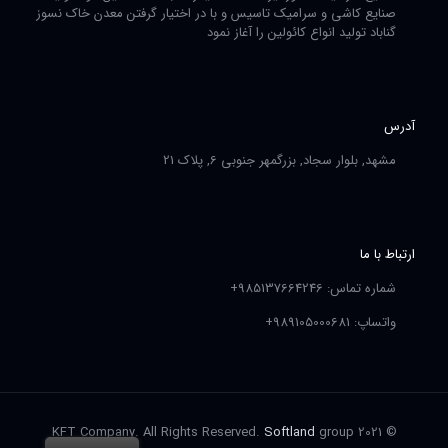
صنایع کاشی و سرامیک تاسیس و با در اختیار گرفتن معدن خاک نسوز
گناباد تولید انواع کائولین را آغاز نمود
آدرس
مشهد, بلوار سجاد, بزرگمهر جنوبی 6, پلاک 21
ارتباط با ما
شماره تماس: 985137664246+
واتساپ: 989105000681+
Softland
group
© 2021 KFT Company. All Rights Reserved.