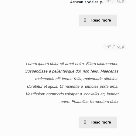
فوریه 3, 2017
Aenean sodales pretium nullam
Read more
فوریه 3, 2017
Lorem ipsum dolor sit amet enim. Etiam ullamcorper.
Suspendisse a pellentesque dui, non felis. Maecenas
malesuada elit lectus felis, malesuada ultricies.
Curabitur et ligula. Ut molestie a, ultricies porta urna.
Vestibulum commodo volutpat a, convallis ac, laoreet
enim. Phasellus fermentum dolor.
Read more