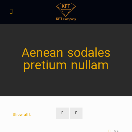
Aenean sodales
pretium nullam
Show all
76