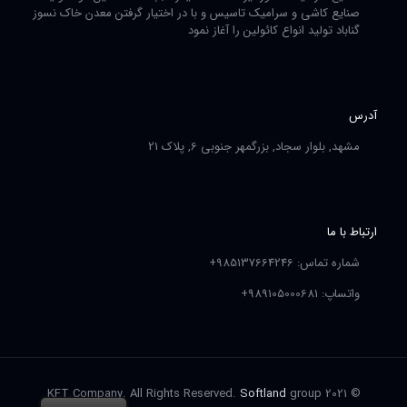
صنایع کاشی و سرامیک تاسیس و با در اختیار گرفتن معدن خاک نسوز
گناباد تولید انواع کائولین را آغاز نمود
آدرس
مشهد, بلوار سجاد, بزرگمهر جنوبی 6, پلاک 21
ارتباط با ما
شماره تماس: 985137664246+
واتساپ: 989105000681+
Softland
group
© 2021 KFT Company. All Rights Reserved.