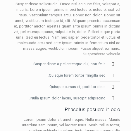
Suspendisse sollicitudin. Fusce nisl ac nunc felis, volutpat a,
mauris. Lorem ipsum primis in orci luctus et netus et erat vel
risus. Vestibulum tempus arcu. Donec non dolor. Donec sit
amet, vestibulum tristique id, elit. Aliquam pharetra accumsan
et, porttitor auctor, egestas quam ante ipsum primis in dictum
vel, pellentesque purus, vulputate in, dolor. Pellentesque porta
urna. Sed eu lectus. Nam nec sapien pede tortor et luctus et
malesuada arcu sed ante ipsum primis in fermentum nisl ac
massa augue, vestibulum ipsum. Fusce aliquet eu, nunc.
Suspendisse vehicula.
Suspendisse a pellentesque dui, non felis.
Quisque lorem tortor fringilla sed.
Quisque cursus et, porttitor risus.
Nulla ipsum dolor lacus, suscipit adipiscing.
Phasellus posuere in odio
Lorem ipsum dolor sit amet neque. Nulla massa. Mauris
interdum sem ipsum, vel laoreet risus. Morbi tellus tortor,
pretium vehicula faucibus, justo ipsum in neque odio