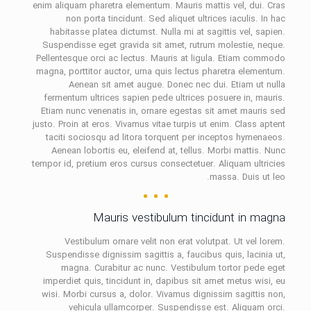
enim aliquam pharetra elementum. Mauris mattis vel, dui. Cras
non porta tincidunt. Sed aliquet ultrices iaculis. In hac
habitasse platea dictumst. Nulla mi at sagittis vel, sapien.
Suspendisse eget gravida sit amet, rutrum molestie, neque.
Pellentesque orci ac lectus. Mauris at ligula. Etiam commodo
magna, porttitor auctor, urna quis lectus pharetra elementum.
Aenean sit amet augue. Donec nec dui. Etiam ut nulla
fermentum ultrices sapien pede ultrices posuere in, mauris.
Etiam nunc venenatis in, ornare egestas sit amet mauris sed
justo. Proin at eros. Vivamus vitae turpis ut enim. Class aptent
taciti sociosqu ad litora torquent per inceptos hymenaeos.
Aenean lobortis eu, eleifend at, tellus. Morbi mattis. Nunc
tempor id, pretium eros cursus consectetuer. Aliquam ultricies
massa. Duis ut leo.
Mauris vestibulum tincidunt in magna
Vestibulum ornare velit non erat volutpat. Ut vel lorem.
Suspendisse dignissim sagittis a, faucibus quis, lacinia ut,
magna. Curabitur ac nunc. Vestibulum tortor pede eget
imperdiet quis, tincidunt in, dapibus sit amet metus wisi, eu
wisi. Morbi cursus a, dolor. Vivamus dignissim sagittis non,
vehicula ullamcorper. Suspendisse est. Aliquam orci.