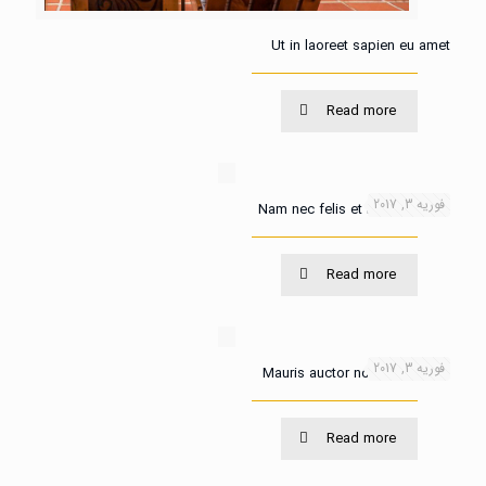
Ut in laoreet sapien eu amet
Read more
فوریه 3, 2017
Nam nec felis et nibh posuere
Read more
فوریه 3, 2017
Mauris auctor non velit metus
Read more