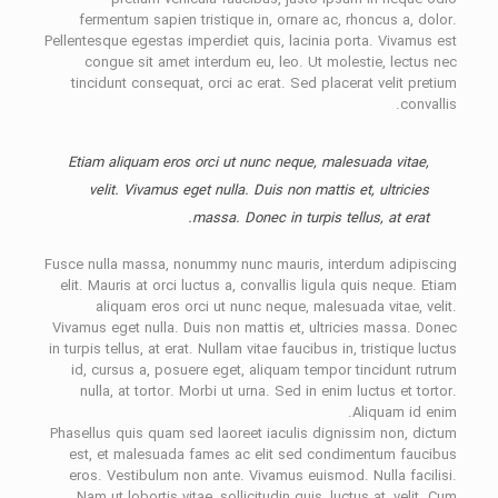
fermentum sapien tristique in, ornare ac, rhoncus a, dolor.
Pellentesque egestas imperdiet quis, lacinia porta. Vivamus est
congue sit amet interdum eu, leo. Ut molestie, lectus nec
tincidunt consequat, orci ac erat. Sed placerat velit pretium
convallis.
Etiam aliquam eros orci ut nunc neque, malesuada vitae,
velit. Vivamus eget nulla. Duis non mattis et, ultricies
massa. Donec in turpis tellus, at erat.
Fusce nulla massa, nonummy nunc mauris, interdum adipiscing
elit. Mauris at orci luctus a, convallis ligula quis neque. Etiam
aliquam eros orci ut nunc neque, malesuada vitae, velit.
Vivamus eget nulla. Duis non mattis et, ultricies massa. Donec
in turpis tellus, at erat. Nullam vitae faucibus in, tristique luctus
id, cursus a, posuere eget, aliquam tempor tincidunt rutrum
nulla, at tortor. Morbi ut urna. Sed in enim luctus et tortor.
Aliquam id enim.
Phasellus quis quam sed laoreet iaculis dignissim non, dictum
est, et malesuada fames ac elit sed condimentum faucibus
eros. Vestibulum non ante. Vivamus euismod. Nulla facilisi.
Nam ut lobortis vitae, sollicitudin quis, luctus at, velit. Cum