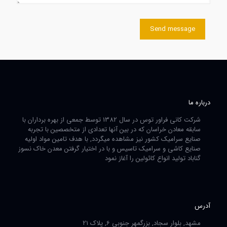
درباره ما
شرکت کانی فراور توس در سال 1382 توسط جمعی از بهره برداران با
سابقه معادن خراسان که در بین آنها تعدادی از متخصصین با تجربه
صنایع سرامیک کشور نیز مشاهده میگردد, با هدف تامین مواد اولیه
صنایع کاشی و سرامیک تاسیس و با در اختیار گرفتن معدن خاک نسوز
گناباد تولید انواع کائولین را آغاز نمود
آدرس
مشهد, بلوار سجاد, بزرگمهر جنوبی 6, پلاک 21